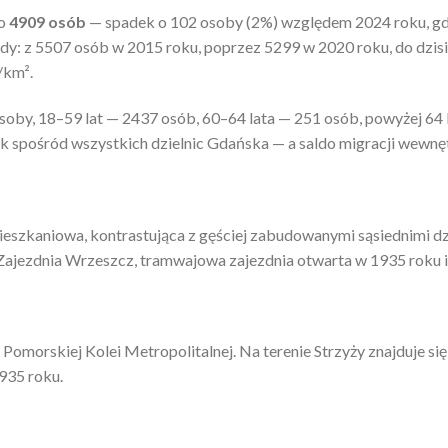
ło
4909 osób
— spadek o 102 osoby (2%) względem 2024 roku, gdy
dy: z 5507 osób w 2015 roku, poprzez 5299 w 2020 roku, do dzis
/km².
soby, 18–59 lat — 2437 osób, 60–64 lata — 251 osób, powyżej 64 
ik spośród wszystkich dzielnic Gdańska — a saldo migracji wewn
ieszkaniowa, kontrastująca z gęściej zabudowanymi sąsiednimi 
ezdnia Wrzeszcz, tramwajowa zajezdnia otwarta w 1935 roku i w
 Pomorskiej Kolei Metropolitalnej. Na terenie Strzyży znajduje si
935 roku.