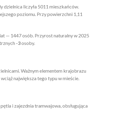
 dzielnica liczyła 5011 mieszkańców.
iejszego poziomu. Przy powierzchni 1,11
lat — 1447 osób. Przyrost naturalny w 2025
ętrznych
-3
osoby.
dzielnicami. Ważnym elementem krajobrazu
ciąż największa tego typu w mieście.
ę pętla i zajezdnia tramwajowa, obsługująca