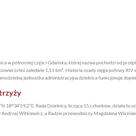
elnica w północnej części Gdańska, której nazwa pochodzi od prze
powierzchni zaledwie 1,11 km². Historia osady sięga połowy XIV wi
amodzielna jednostka administracyjna dzielnica funkcjonuje dopie
trzyży
N 18°34′59,2″E. Rada Dzielnicy, licząca 15 członków, działa tu 
y Andrzej Witkiewicz, a Radzie przewodniczy Magdalena Wisznie