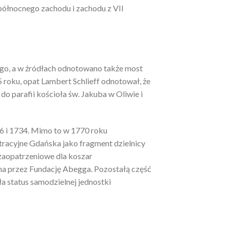
 północnego zachodu i zachodu z VII
ego, a w źródłach odnotowano także most
55 roku, opat Lambert Schlieff odnotował, że
do parafii kościoła św. Jakuba w Oliwie i
56 i 1734. Mimo to w 1770 roku
tracyjne Gdańska jako fragment dzielnicy
zaopatrzeniowe dla koszar
na przez Fundację Abegga. Pozostałą część
a status samodzielnej jednostki