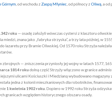
m Górnym
, od wschodu z
Zaspą Młyniec
, od północy z
Oliwą
, a od
1342 roku
— osadę założyli wówczas cystersi z klasztoru oliwski
 miedzi, znana jako „fabryka strzyska”, a trzy lata później, w 15
do lazaretu przy Bramie Oliwskiej. Od 1570 roku Strzyża należała 
ktarów.
w zbrojnych — zniszczenia przyniosły jej wojny w latach 1577, 16
marca 1814 roku
dolną część Strzyży włączono w granice adminis
iejszymi ulicami Kościuszki i Miedzianą wybudowano magazyny 
stała jedna z kolonii mieszkaniowych dla robotników, finansowa
znie
1 kwietnia 1902 roku
. Dopiero w 1992 roku Strzyża odzyskał
nych granicach względem historycznego obszaru osady.