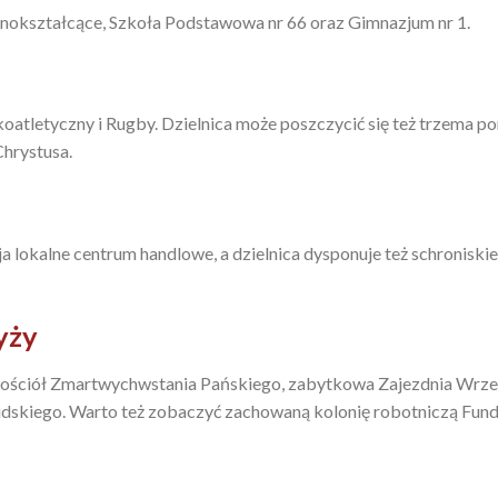
ólnokształcące, Szkoła Podstawowa nr 66 oraz Gimnazjum nr 1.
koatletyczny i Rugby. Dzielnica może poszczycić się też trzema 
Chrystusa.
 lokalne centrum handlowe, a dzielnica dysponuje też schronis
yży
 kościół Zmartwychwstania Pańskiego, zabytkowa Zajezdnia Wrze
udskiego. Warto też zobaczyć zachowaną kolonię robotniczą Fund