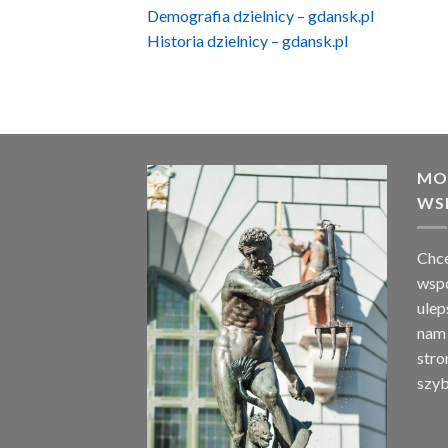
Demografia dzielnicy – gdansk.pl
Historia dzielnicy – gdansk.pl
MO
WS
Chce
wspó
ulep
nam 
stro
szyb