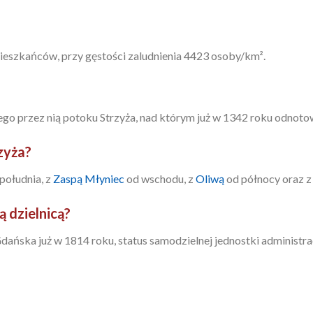
mieszkańców, przy gęstości zaludnienia 4423 osoby/km².
go przez nią potoku Strzyża, nad którym już w 1342 roku odnot
rzyża?
południa, z
Zaspą Młyniec
od wschodu, z
Oliwą
od północy oraz z
ą dzielnicą?
Gdańska już w 1814 roku, status samodzielnej jednostki administr