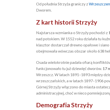
Od południa Strzyża graniczy z
Wrzeszcze
Dworem.
Z kart historii Strzyży
Najstarsza wzmianka o Strzyży pochodzi z
nad potokiem. W 1552 roku działała tu kuźnia
klasztor dostarczał drewno opałowe i siano 
obejmowała wówczas obszar około 638 he
Osada wielokrotnie padała ofiarą konfliktó
funkcjonowało tu już dziewięć dworów.
17 
Wrzeszcz. W latach 1891–1893 między dzis
wrzeszczańskich, a w latach 1897–1906 pow
Górnej Strzyży włączono do miasta ostatec
administracyjnej, choć w nieco pomniejszo
Demografia Strzyży