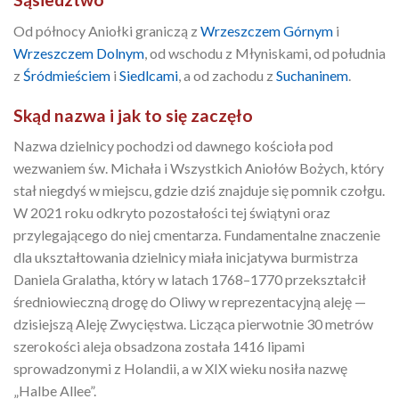
Od północy Aniołki graniczą z
Wrzeszczem Górnym
i
Wrzeszczem Dolnym
, od wschodu z Młyniskami, od południa
z
Śródmieściem
i
Siedlcami
, a od zachodu z
Suchaninem
.
Skąd nazwa i jak to się zaczęło
Nazwa dzielnicy pochodzi od dawnego kościoła pod
wezwaniem św. Michała i Wszystkich Aniołów Bożych, który
stał niegdyś w miejscu, gdzie dziś znajduje się pomnik czołgu.
W 2021 roku odkryto pozostałości tej świątyni oraz
przylegającego do niej cmentarza. Fundamentalne znaczenie
dla ukształtowania dzielnicy miała inicjatywa burmistrza
Daniela Gralatha, który w latach 1768–1770 przekształcił
średniowieczną drogę do Oliwy w reprezentacyjną aleję —
dzisiejszą Aleję Zwycięstwa. Licząca pierwotnie 30 metrów
szerokości aleja obsadzona została 1416 lipami
sprowadzonymi z Holandii, a w XIX wieku nosiła nazwę
„Halbe Allee”.