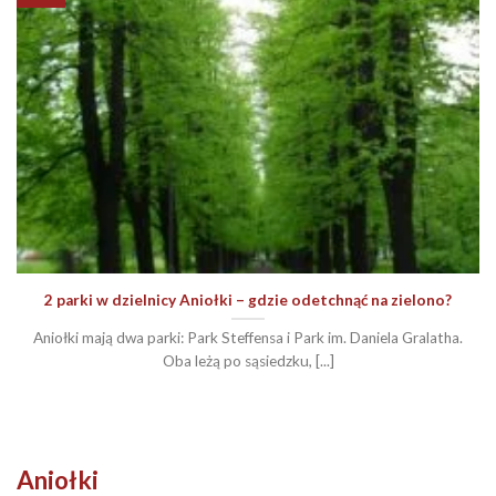
2 parki w dzielnicy Aniołki – gdzie odetchnąć na zielono?
Aniołki mają dwa parki: Park Steffensa i Park im. Daniela Gralatha.
Oba leżą po sąsiedzku, [...]
Aniołki