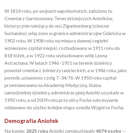
W 1814 roku, po wojnach napoleońskich, założono tu
Cmentarz Garnizonowy. Teren dzisiejszych Aniołków,
historycznie należący do wsi Zigankenberg (obecne
Suchanino), włączono w granice administracyjne Gdańska w
1902 roku. W 1908 roku na miejscu dawnej cegielni
wzniesiono szpital miejski, rozbudowany w 1911 roku do
818 łóżek, a w 1922 roku wybudowano willę Leona
Astrachana. W latach 1946–1951 na terenie dzielnicy
powstał cmentarz żołnierzy radzieckich, a w 1946 roku, jako
pomnik, ustawiono czołg T-34/76. W 1950 roku szpital
przemianowano na Akademię Medyczną. Status
samodzielnej dzielnicy administracyjnej Aniołki uzyskały w
1992 roku, a od 2009 roku przy ulicy Focha sukcesywnie
oddawano do użytku kolejne etapy osiedla Wzgórze Focha.
Demografia Aniołek
Na koniec
2025 roku
Aniołki zamieszkiwały
4074 osoby
—