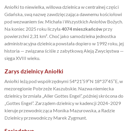
Aniołki to niewielka, willowa dzielnica w centralnej części
Gdańska, swą nazwę zawdzięczająca dawnemu kościołowi
pod wezwaniem św. Michała i Wszystkich Aniołów Bożych.
Na koniec 2025 roku liczyła
4074 mieszkańców
przy
powierzchni 2,31 km². Choć jako samodzielna jednostka
administracyjna dzielnica powstała dopiero w 1992 roku, jej
historia — związana ściśle z zabytkową Aleją Zwycięstwa —
sięga XVIII wieku.
Zarys dzielnicy Aniołki
Aniołki leżą pod współrzędnymi 54°21′59″N 18°37′45″E, w
mezoregionie Pobrzeże Kaszubskie. Nazwa niemiecka
dzielnicy brzmiała „Aller Gottes Engel”, później skrócona do
„Gottes Engel”. Zarządem dzielnicy w kadencji 2024–2029
kieruje przewodnicząca Monika Mazurowska, a Radzie
Dzielnicy przewodniczy Marek Zygmunt.
Sąsiedztwo