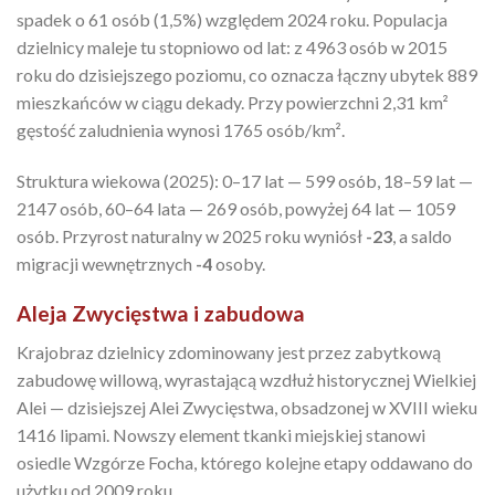
spadek o 61 osób (1,5%) względem 2024 roku. Populacja
dzielnicy maleje tu stopniowo od lat: z 4963 osób w 2015
roku do dzisiejszego poziomu, co oznacza łączny ubytek 889
mieszkańców w ciągu dekady. Przy powierzchni 2,31 km²
gęstość zaludnienia wynosi 1765 osób/km².
Struktura wiekowa (2025): 0–17 lat — 599 osób, 18–59 lat —
2147 osób, 60–64 lata — 269 osób, powyżej 64 lat — 1059
osób. Przyrost naturalny w 2025 roku wyniósł
-23
, a saldo
migracji wewnętrznych
-4
osoby.
Aleja Zwycięstwa i zabudowa
Krajobraz dzielnicy zdominowany jest przez zabytkową
zabudowę willową, wyrastającą wzdłuż historycznej Wielkiej
Alei — dzisiejszej Alei Zwycięstwa, obsadzonej w XVIII wieku
1416 lipami. Nowszy element tkanki miejskiej stanowi
osiedle Wzgórze Focha, którego kolejne etapy oddawano do
użytku od 2009 roku.