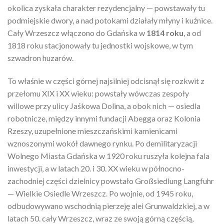
okolica zyskała charakter rezydencjalny — powstawały tu
podmiejskie dwory, a nad potokami działały młyny i kuźnice.
Cały Wrzeszcz włączono do Gdańska w
1814 roku
, a od
1818 roku stacjonowały tu jednostki wojskowe, w tym
szwadron huzarów.
To właśnie w części górnej najsilniej odcisnął się rozkwit z
przełomu XIX i XX wieku: powstały wówczas zespoły
willowe przy ulicy Jaśkowa Dolina, a obok nich — osiedla
robotnicze, między innymi fundacji Abegga oraz Kolonia
Rzeszy, uzupełnione mieszczańskimi kamienicami
wznoszonymi wokół dawnego rynku. Po demilitaryzacji
Wolnego Miasta Gdańska w 1920 roku ruszyła kolejna fala
inwestycji, a w latach 20. i 30. XX wieku w północno-
zachodniej części dzielnicy powstało Großsiedlung Langfuhr
— Wielkie Osiedle Wrzeszcz. Po wojnie, od 1945 roku,
odbudowywano wschodnią pierzeję alei Grunwaldzkiej, a w
latach 50. cały Wrzeszcz, wraz ze swoją górną częścią,