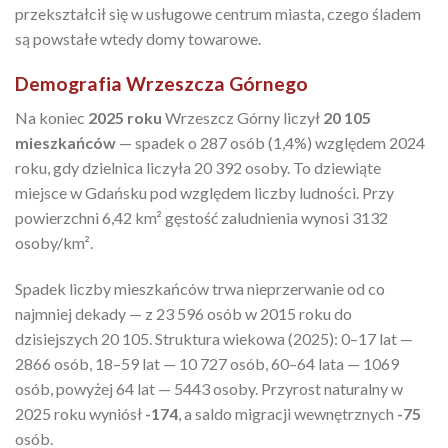
przekształcił się w usługowe centrum miasta, czego śladem
są powstałe wtedy domy towarowe.
Demografia Wrzeszcza Górnego
Na koniec
2025 roku
Wrzeszcz Górny liczył
20 105
mieszkańców
— spadek o 287 osób (1,4%) względem 2024
roku, gdy dzielnica liczyła 20 392 osoby. To dziewiąte
miejsce w Gdańsku pod względem liczby ludności. Przy
powierzchni 6,42 km² gęstość zaludnienia wynosi 3132
osoby/km².
Spadek liczby mieszkańców trwa nieprzerwanie od co
najmniej dekady — z 23 596 osób w 2015 roku do
dzisiejszych 20 105. Struktura wiekowa (2025): 0–17 lat —
2866 osób, 18–59 lat — 10 727 osób, 60–64 lata — 1069
osób, powyżej 64 lat — 5443 osoby. Przyrost naturalny w
2025 roku wyniósł
-174
, a saldo migracji wewnętrznych
-75
osób.