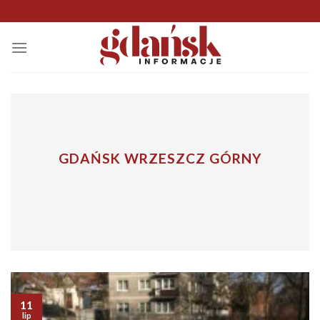
Skip
to
content
GDAŃSK WRZESZCZ GÓRNY
11
lip