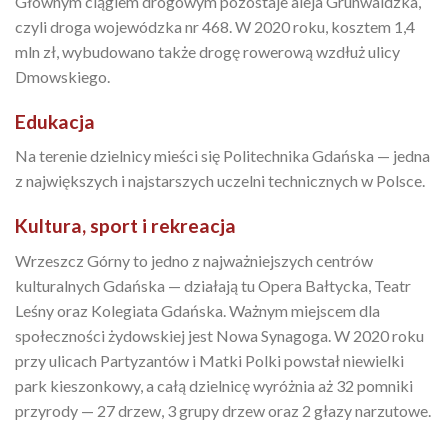
Głównym ciągiem drogowym pozostaje aleja Grunwaldzka,
czyli droga wojewódzka nr 468. W 2020 roku, kosztem 1,4
mln zł, wybudowano także drogę rowerową wzdłuż ulicy
Dmowskiego.
Edukacja
Na terenie dzielnicy mieści się Politechnika Gdańska — jedna
z największych i najstarszych uczelni technicznych w Polsce.
Kultura, sport i rekreacja
Wrzeszcz Górny to jedno z najważniejszych centrów
kulturalnych Gdańska — działają tu Opera Bałtycka, Teatr
Leśny oraz Kolegiata Gdańska. Ważnym miejscem dla
społeczności żydowskiej jest Nowa Synagoga. W 2020 roku
przy ulicach Partyzantów i Matki Polki powstał niewielki
park kieszonkowy, a całą dzielnicę wyróżnia aż 32 pomniki
przyrody — 27 drzew, 3 grupy drzew oraz 2 głazy narzutowe.