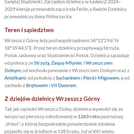
Świętej Studzienki. Zarządem dzielnicy w kadencji 2024–
2029 kieruje przewodnicząca Irola Ferlin, a Radzie Dzielnicy
przewodniczy Anna Półtorzycka.
Teren i sąsiedztwo
Wrzeszcz Górny leży pod współrzędnymi 54°22′29,6″N
18°35′44,5″E. Przez teren dzielnicy przepływają Strzyża,
Potok Jaśkowy oraz Studzieniecki Potok. Dzielnica sąsiaduje
od północy ze
Strzyżą
,
Zaspą-Młyniec
i
Wrzeszczem
Dolnym
, od wschodu ponownie z Wrzeszczem Dolnym oraz z
Aniołkami
, od południa z
Suchaninem
i
Piecki-Migowem
, a od
zachodu z
Brętowem
i
VII Dworem
.
Z dziejów dzielnicy Wrzeszcz Górny
Tak jak sąsiedni Wrzeszcz Dolny, dzielnica wywodzi się ze
wsi po raz pierwszy odnotowanej w
1263 roku
pod nazwą
„Vriest”, o której bezpośrednie potwierdzenie istnienia
pojawiło się w źródłach w 1283 roku. Już w XVI wieku