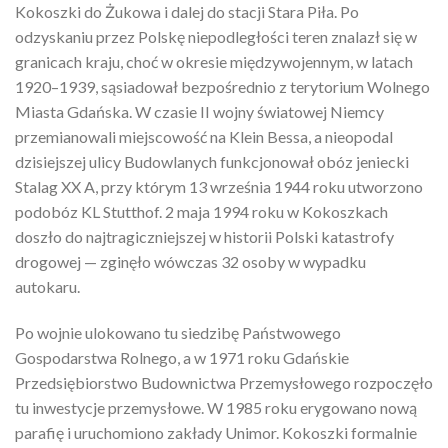
Kokoszki do Żukowa i dalej do stacji Stara Piła. Po
odzyskaniu przez Polskę niepodległości teren znalazł się w
granicach kraju, choć w okresie międzywojennym, w latach
1920–1939, sąsiadował bezpośrednio z terytorium Wolnego
Miasta Gdańska. W czasie II wojny światowej Niemcy
przemianowali miejscowość na Klein Bessa, a nieopodal
dzisiejszej ulicy Budowlanych funkcjonował obóz jeniecki
Stalag XX A, przy którym 13 września 1944 roku utworzono
podobóz KL Stutthof. 2 maja 1994 roku w Kokoszkach
doszło do najtragiczniejszej w historii Polski katastrofy
drogowej — zginęło wówczas 32 osoby w wypadku
autokaru.
Po wojnie ulokowano tu siedzibę Państwowego
Gospodarstwa Rolnego, a w 1971 roku Gdańskie
Przedsiębiorstwo Budownictwa Przemysłowego rozpoczęło
tu inwestycje przemysłowe. W 1985 roku erygowano nową
parafię i uruchomiono zakłady Unimor. Kokoszki formalnie