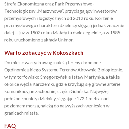
Strefa Ekonomiczna oraz Park Przemysłowo-
Technologiczny „Maszynowa”, przyciągający inwestorów
przemysłowych i logistycznych od 2012 roku. Korzenie
przemysłowego charakteru dzielnicy sięgają jednak znacznie
dalej — już w 1903 roku działały tu dwie cegielnie, a w 1985
roku uruchomiono zakłady Unimor.
Warto zobaczyć w Kokoszkach
Do miejsc wartych uwagi należą tereny chronione
Ogólnomiejskiego Systemu Terenów Aktywnie Biologicznie,
w tym torfowisko Smęgorzyńskie i staw Martynka, a także
okolice węzła Karczemki, gdzie krzyżują się główne arterie
komunikacyjne zachodniej części Gdańska. Najwyżej
położone punkty dzielnicy, sięgające 172,1 metra nad
poziomem morza, należą do najwyższych wzniesień w
granicach miasta.
FAQ