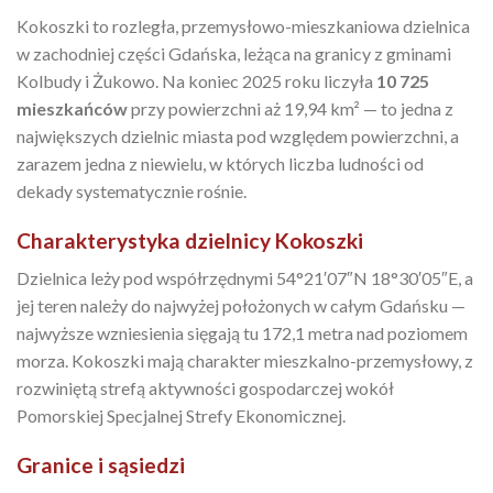
Kokoszki to rozległa, przemysłowo-mieszkaniowa dzielnica
w zachodniej części Gdańska, leżąca na granicy z gminami
Kolbudy i Żukowo. Na koniec 2025 roku liczyła
10 725
mieszkańców
przy powierzchni aż 19,94 km² — to jedna z
największych dzielnic miasta pod względem powierzchni, a
zarazem jedna z niewielu, w których liczba ludności od
dekady systematycznie rośnie.
Charakterystyka dzielnicy Kokoszki
Dzielnica leży pod współrzędnymi 54°21′07″N 18°30′05″E, a
jej teren należy do najwyżej położonych w całym Gdańsku —
najwyższe wzniesienia sięgają tu 172,1 metra nad poziomem
morza. Kokoszki mają charakter mieszkalno-przemysłowy, z
rozwiniętą strefą aktywności gospodarczej wokół
Pomorskiej Specjalnej Strefy Ekonomicznej.
Granice i sąsiedzi