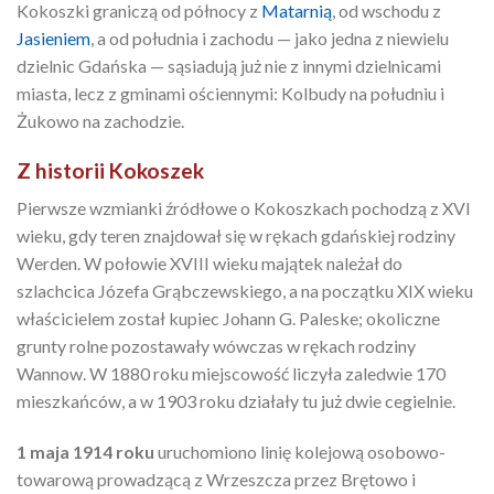
Kokoszki graniczą od północy z
Matarnią
, od wschodu z
Jasieniem
, a od południa i zachodu — jako jedna z niewielu
dzielnic Gdańska — sąsiadują już nie z innymi dzielnicami
miasta, lecz z gminami ościennymi: Kolbudy na południu i
Żukowo na zachodzie.
Z historii Kokoszek
Pierwsze wzmianki źródłowe o Kokoszkach pochodzą z XVI
wieku, gdy teren znajdował się w rękach gdańskiej rodziny
Werden. W połowie XVIII wieku majątek należał do
szlachcica Józefa Grąbczewskiego, a na początku XIX wieku
właścicielem został kupiec Johann G. Paleske; okoliczne
grunty rolne pozostawały wówczas w rękach rodziny
Wannow. W 1880 roku miejscowość liczyła zaledwie 170
mieszkańców, a w 1903 roku działały tu już dwie cegielnie.
1 maja 1914 roku
uruchomiono linię kolejową osobowo-
towarową prowadzącą z Wrzeszcza przez Brętowo i