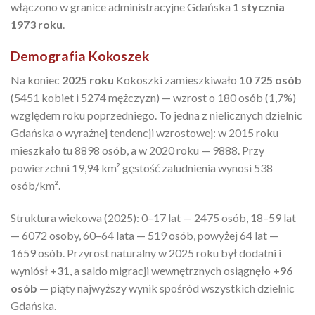
włączono w granice administracyjne Gdańska
1 stycznia
1973 roku
.
Demografia Kokoszek
Na koniec
2025 roku
Kokoszki zamieszkiwało
10 725 osób
(5451 kobiet i 5274 mężczyzn) — wzrost o 180 osób (1,7%)
względem roku poprzedniego. To jedna z nielicznych dzielnic
Gdańska o wyraźnej tendencji wzrostowej: w 2015 roku
mieszkało tu 8898 osób, a w 2020 roku — 9888. Przy
powierzchni 19,94 km² gęstość zaludnienia wynosi 538
osób/km².
Struktura wiekowa (2025): 0–17 lat — 2475 osób, 18–59 lat
— 6072 osoby, 60–64 lata — 519 osób, powyżej 64 lat —
1659 osób. Przyrost naturalny w 2025 roku był dodatni i
wyniósł
+31
, a saldo migracji wewnętrznych osiągnęło
+96
osób
— piąty najwyższy wynik spośród wszystkich dzielnic
Gdańska.