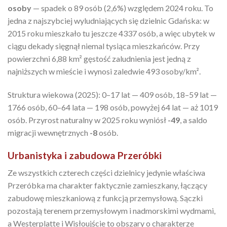
osoby
— spadek o 89 osób (2,6%) względem 2024 roku. To
jedna z najszybciej wyludniających się dzielnic Gdańska: w
2015 roku mieszkało tu jeszcze 4337 osób, a więc ubytek w
ciągu dekady sięgnął niemal tysiąca mieszkańców. Przy
powierzchni 6,88 km² gęstość zaludnienia jest jedną z
najniższych w mieście i wynosi zaledwie 493 osoby/km².
Struktura wiekowa (2025): 0–17 lat — 409 osób, 18–59 lat —
1766 osób, 60–64 lata — 198 osób, powyżej 64 lat — aż 1019
osób. Przyrost naturalny w 2025 roku wyniósł
-49
, a saldo
migracji wewnętrznych
-8
osób.
Urbanistyka i zabudowa Przeróbki
Ze wszystkich czterech części dzielnicy jedynie właściwa
Przeróbka ma charakter faktycznie zamieszkany, łączący
zabudowę mieszkaniową z funkcją przemysłową. Sączki
pozostają terenem przemysłowym i nadmorskimi wydmami,
a Westerplatte i Wisłoujście to obszary o charakterze