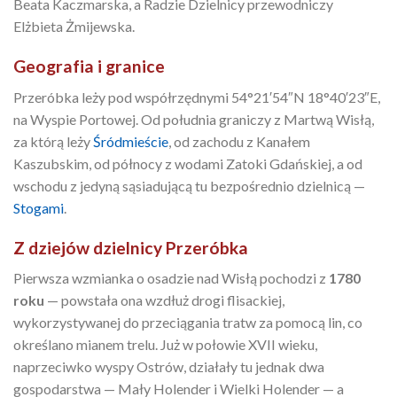
Beata Kaczmarska, a Radzie Dzielnicy przewodniczy
Elżbieta Żmijewska.
Geografia i granice
Przeróbka leży pod współrzędnymi 54°21′54″N 18°40′23″E,
na Wyspie Portowej. Od południa graniczy z Martwą Wisłą,
za którą leży
Śródmieście
, od zachodu z Kanałem
Kaszubskim, od północy z wodami Zatoki Gdańskiej, a od
wschodu z jedyną sąsiadującą tu bezpośrednio dzielnicą —
Stogami
.
Z dziejów dzielnicy Przeróbka
Pierwsza wzmianka o osadzie nad Wisłą pochodzi z
1780
roku
— powstała ona wzdłuż drogi flisackiej,
wykorzystywanej do przeciągania tratw za pomocą lin, co
określano mianem trelu. Już w połowie XVII wieku,
naprzeciwko wyspy Ostrów, działały tu jednak dwa
gospodarstwa — Mały Holender i Wielki Holender — a