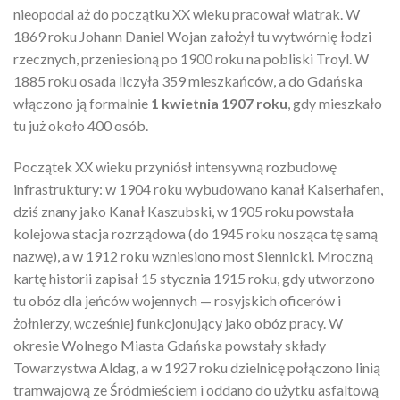
nieopodal aż do początku XX wieku pracował wiatrak. W
1869 roku Johann Daniel Wojan założył tu wytwórnię łodzi
rzecznych, przeniesioną po 1900 roku na pobliski Troyl. W
1885 roku osada liczyła 359 mieszkańców, a do Gdańska
włączono ją formalnie
1 kwietnia 1907 roku
, gdy mieszkało
tu już około 400 osób.
Początek XX wieku przyniósł intensywną rozbudowę
infrastruktury: w 1904 roku wybudowano kanał Kaiserhafen,
dziś znany jako Kanał Kaszubski, w 1905 roku powstała
kolejowa stacja rozrządowa (do 1945 roku nosząca tę samą
nazwę), a w 1912 roku wzniesiono most Siennicki. Mroczną
kartę historii zapisał 15 stycznia 1915 roku, gdy utworzono
tu obóz dla jeńców wojennych — rosyjskich oficerów i
żołnierzy, wcześniej funkcjonujący jako obóz pracy. W
okresie Wolnego Miasta Gdańska powstały składy
Towarzystwa Aldag, a w 1927 roku dzielnicę połączono linią
tramwajową ze Śródmieściem i oddano do użytku asfaltową