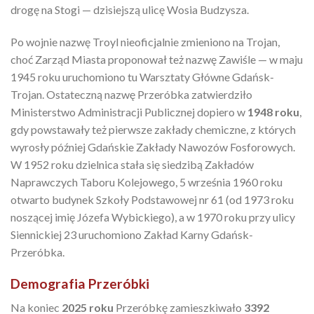
drogę na Stogi — dzisiejszą ulicę Wosia Budzysza.
Po wojnie nazwę Troyl nieoficjalnie zmieniono na Trojan,
choć Zarząd Miasta proponował też nazwę Zawiśle — w maju
1945 roku uruchomiono tu Warsztaty Główne Gdańsk-
Trojan. Ostateczną nazwę Przeróbka zatwierdziło
Ministerstwo Administracji Publicznej dopiero w
1948 roku
,
gdy powstawały też pierwsze zakłady chemiczne, z których
wyrosły później Gdańskie Zakłady Nawozów Fosforowych.
W 1952 roku dzielnica stała się siedzibą Zakładów
Naprawczych Taboru Kolejowego, 5 września 1960 roku
otwarto budynek Szkoły Podstawowej nr 61 (od 1973 roku
noszącej imię Józefa Wybickiego), a w 1970 roku przy ulicy
Siennickiej 23 uruchomiono Zakład Karny Gdańsk-
Przeróbka.
Demografia Przeróbki
Na koniec
2025 roku
Przeróbkę zamieszkiwało
3392