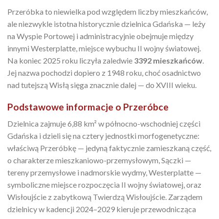
Przeróbka to niewielka pod względem liczby mieszkańców,
ale niezwykle istotna historycznie dzielnica Gdańska — leży
na Wyspie Portowej i administracyjnie obejmuje między
innymi Westerplatte, miejsce wybuchu II wojny światowej.
Na koniec 2025 roku liczyła zaledwie
3392 mieszkańców
.
Jej nazwa pochodzi dopiero z 1948 roku, choć osadnictwo
nad tutejszą Wisłą sięga znacznie dalej — do XVIII wieku.
Podstawowe informacje o Przeróbce
Dzielnica zajmuje 6,88 km² w północno-wschodniej części
Gdańska i dzieli się na cztery jednostki morfogenetyczne:
właściwą Przeróbkę — jedyną faktycznie zamieszkaną część,
o charakterze mieszkaniowo-przemysłowym, Sączki —
tereny przemysłowe i nadmorskie wydmy, Westerplatte —
symboliczne miejsce rozpoczęcia II wojny światowej, oraz
Wisłoujście z zabytkową Twierdzą Wisłoujście. Zarządem
dzielnicy w kadencji 2024–2029 kieruje przewodnicząca