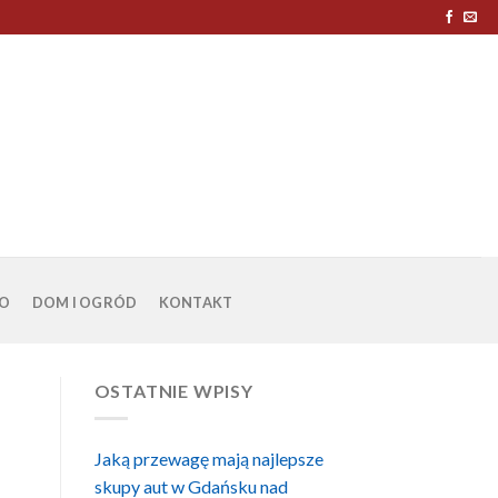
O
DOM I OGRÓD
KONTAKT
OSTATNIE WPISY
Jaką przewagę mają najlepsze
skupy aut w Gdańsku nad