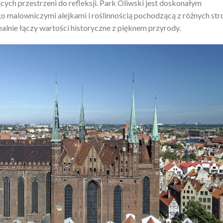
ych przestrzeni do refleksji. Park Oliwski jest doskonałym
go malowniczymi alejkami i roślinnością pochodzącą z różnych str
dealnie łączy wartości historyczne z pięknem przyrody.