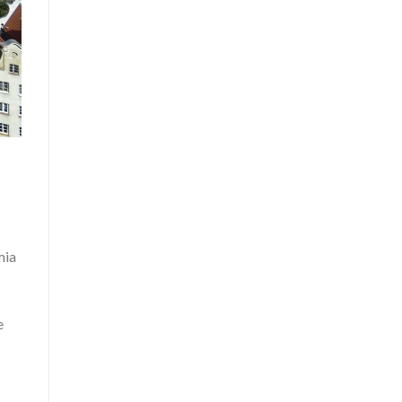
mia
e