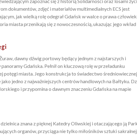
iedzającym zapoznać się z historią Solidarności oraz losami życ
om dokumentów, zdjęć i materiałów multimedialnych ECS jest
cym, jak wielką rolę odegrał Gdańsk w walce o prawa człowieka
storia miasta przenikają się z nowoczesnością, ukazując jego wkład
ęgi
Żuraw, dawny dźwig portowy będący jednym z najstarszych i
 panoramy Gdańska. Pełnił on kluczową rolę w przeładunku
 potęgi miasta. Jego konstrukcja to świadectwo średniowieczne
ę jako jedno z najważniejszych centrów handlowych na Bałtyku. Dz
rskiego i przypomina o dawnym znaczeniu Gdańska na mapie
zielnica znana z pięknej Katedry Oliwskiej i otaczającego ją Par
ujących organów, przyciąga nie tylko miłośników sztuki sakralnej