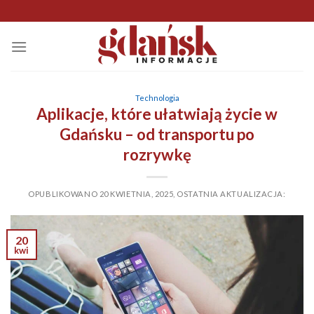
Skip
to
content
Technologia
Aplikacje, które ułatwiają życie w
Gdańsku – od transportu po
rozrywkę
OPUBLIKOWANO
20 KWIETNIA, 2025
,
OSTATNIA AKTUALIZACJA:
20
kwi