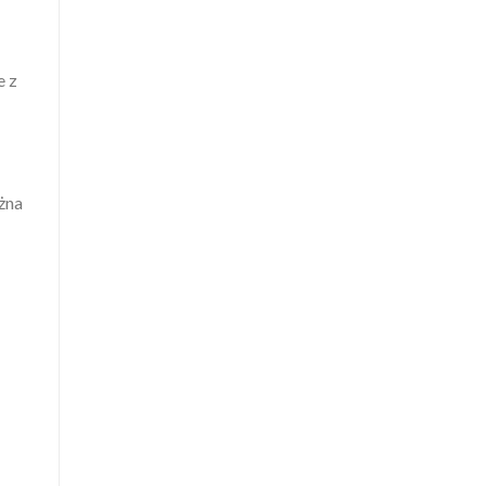
e z
żna