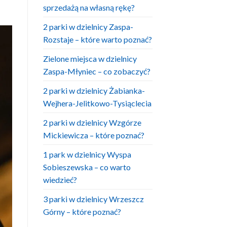
sprzedażą na własną rękę?
2 parki w dzielnicy Zaspa-
Rozstaje – które warto poznać?
Zielone miejsca w dzielnicy
Zaspa-Młyniec – co zobaczyć?
2 parki w dzielnicy Żabianka-
Wejhera-Jelitkowo-Tysiąclecia
2 parki w dzielnicy Wzgórze
Mickiewicza – które poznać?
1 park w dzielnicy Wyspa
Sobieszewska – co warto
wiedzieć?
3 parki w dzielnicy Wrzeszcz
Górny – które poznać?