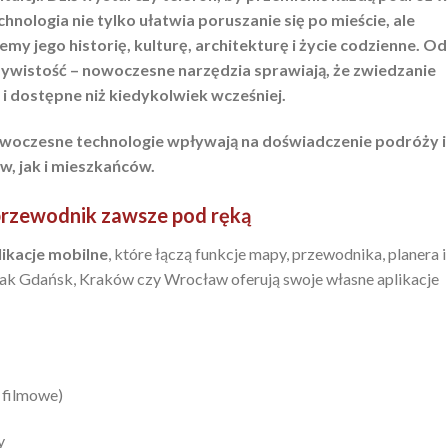
hnologia nie tylko ułatwia poruszanie się po mieście, ale
my jego historię, kulturę, architekturę i życie codzienne. Od
zywistość – nowoczesne narzędzia sprawiają, że zwiedzanie
 i dostępne niż kiedykolwiek wcześniej.
owoczesne technologie wpływają na doświadczenie podróży i
w, jak i mieszkańców.
 przewodnik zawsze pod ręką
likacje mobilne
, które łączą funkcje mapy, przewodnika, planera i
 jak Gdańsk, Kraków czy Wrocław oferują swoje własne aplikacje
, filmowe)
y