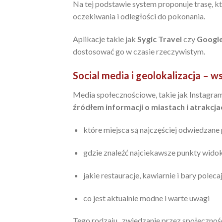
Na tej podstawie system proponuje trasę, k
oczekiwania i odległości do pokonania.
Aplikacje takie jak
Sygic Travel
czy
Google
dostosować go w czasie rzeczywistym.
Social media i geolokalizacja – 
Media społecznościowe, takie jak Instagram
źródłem informacji o miastach i atrakcja
które miejsca są najczęściej odwiedzane 
gdzie znaleźć najciekawsze punkty widok
jakie restauracje, kawiarnie i bary polec
co jest aktualnie modne i warte uwagi
Tego rodzaju „zwiedzanie przez społeczność