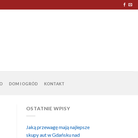
O
DOM I OGRÓD
KONTAKT
OSTATNIE WPISY
Jaką przewagę mają najlepsze
skupy aut w Gdańsku nad