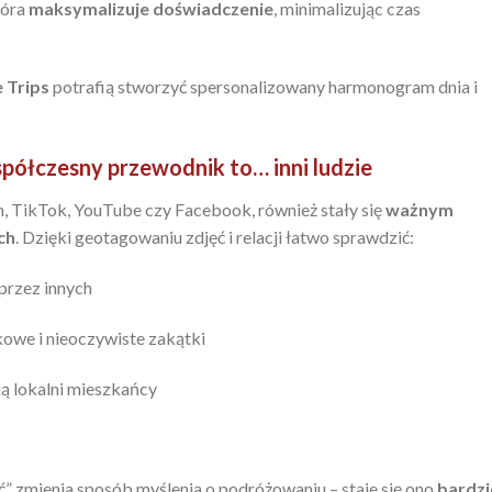
tóra
maksymalizuje doświadczenie
, minimalizując czas
 Trips
potrafią stworzyć spersonalizowany harmonogram dnia i
współczesny przewodnik to… inni ludzie
, TikTok, YouTube czy Facebook, również stały się
ważnym
ch
. Dzięki geotagowaniu zdjęć i relacji łatwo sprawdzić:
przez innych
owe i nieoczywiste zakątki
ają lokalni mieszkańcy
” zmienia sposób myślenia o podróżowaniu – staje się ono
bardzi