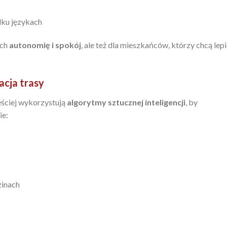
lku językach
ych
autonomię i spokój
, ale też dla mieszkańców, którzy chcą lepi
acja trasy
ęściej wykorzystują
algorytmy sztucznej inteligencji
, by
ie:
zinach