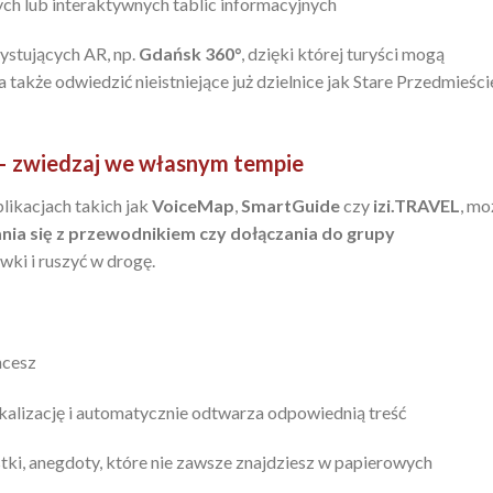
ch lub interaktywnych tablic informacyjnych
ystujących AR, np.
Gdańsk 360°
, dzięki której turyści mogą
także odwiedzić nieistniejące już dzielnice jak Stare Przedmieści
 – zwiedzaj we własnym tempie
ikacjach takich jak
VoiceMap
,
SmartGuide
czy
izi.TRAVEL
, mo
nia się z przewodnikiem czy dołączania do grupy
wki i ruszyć w drogę.
hcesz
okalizację i automatycznie odtwarza odpowiednią treść
stki, anegdoty, które nie zawsze znajdziesz w papierowych