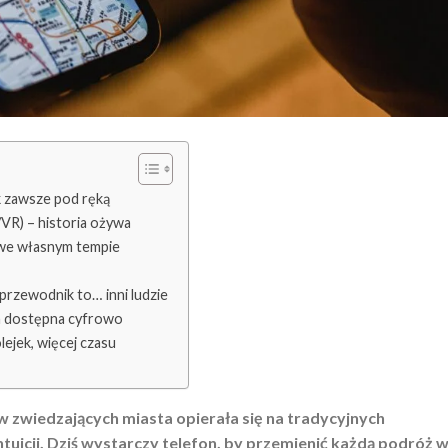
k zawsze pod ręką
VR) – historia ożywa
 we własnym tempie
 przewodnik to… inni ludzie
ra dostępna cyfrowo
lejek, więcej czasu
 zwiedzających miasta opierała się na tradycyjnych
uicji. Dziś wystarczy telefon, by przemienić każdą podróż 