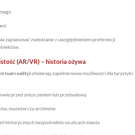
znego
ami
a zaplanować zwiedzanie z uwzględnieniem preferencji
obiektów.
istość (AR/VR) – historia ożywa
virtual reality)
otwierają zupełnie nowe możliwości dla turystyki
dowle przed zniszczeniem lub przebudową
któw, muzeów czy archiwów
eń historycznych bezpośrednio na ulicach miasta