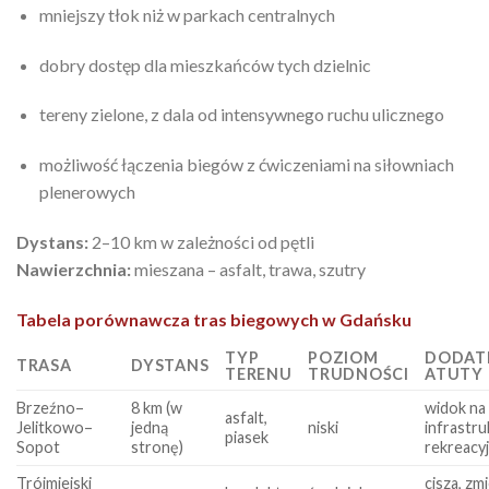
mniejszy tłok niż w parkach centralnych
dobry dostęp dla mieszkańców tych dzielnic
tereny zielone, z dala od intensywnego ruchu ulicznego
możliwość łączenia biegów z ćwiczeniami na siłowniach
plenerowych
Dystans:
2–10 km w zależności od pętli
Nawierzchnia:
mieszana – asfalt, trawa, szutry
Tabela porównawcza tras biegowych w Gdańsku
TYP
POZIOM
DODAT
TRASA
DYSTANS
TERENU
TRUDNOŚCI
ATUTY
Brzeźno–
8 km (w
widok na
asfalt,
Jelitkowo–
jedną
niski
infrastru
piasek
Sopot
stronę)
rekreacy
Trójmiejski
cisza, zm