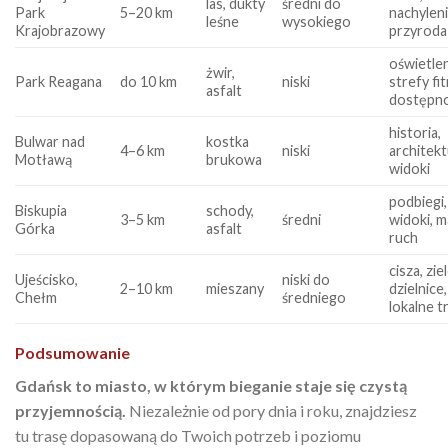
las, dukty
średni do
Park
5–20 km
nachyleni
leśne
wysokiego
Krajobrazowy
przyroda
oświetlen
żwir,
Park Reagana
do 10 km
niski
strefy fi
asfalt
dostępn
historia,
Bulwar nad
kostka
4–6 km
niski
architekt
Motławą
brukowa
widoki
podbiegi,
Biskupia
schody,
3–5 km
średni
widoki, m
Górka
asfalt
ruch
cisza, zi
Ujeścisko,
niski do
2–10 km
mieszany
dzielnice,
Chełm
średniego
lokalne t
Podsumowanie
Gdańsk to miasto, w którym bieganie staje się czystą
przyjemnością.
Niezależnie od pory dnia i roku, znajdziesz
tu trasę dopasowaną do Twoich potrzeb i poziomu