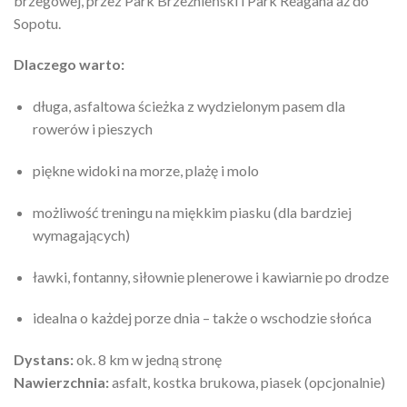
brzegowej, przez Park Brzeźnieński i Park Reagana aż do
Sopotu.
Dlaczego warto:
długa, asfaltowa ścieżka z wydzielonym pasem dla
rowerów i pieszych
piękne widoki na morze, plażę i molo
możliwość treningu na miękkim piasku (dla bardziej
wymagających)
ławki, fontanny, siłownie plenerowe i kawiarnie po drodze
idealna o każdej porze dnia – także o wschodzie słońca
Dystans:
ok. 8 km w jedną stronę
Nawierzchnia:
asfalt, kostka brukowa, piasek (opcjonalnie)