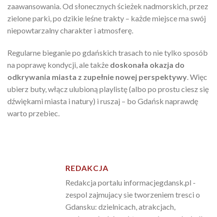
zaawansowania. Od słonecznych ścieżek nadmorskich, przez
zielone parki, po dzikie leśne trakty – każde miejsce ma swój
niepowtarzalny charakter i atmosferę.
Regularne bieganie po gdańskich trasach to nie tylko sposób
na poprawę kondycji, ale także
doskonała okazja do
odkrywania miasta z zupełnie nowej perspektywy
. Więc
ubierz buty, włącz ulubioną playlistę (albo po prostu ciesz się
dźwiękami miasta i natury) i ruszaj – bo Gdańsk naprawdę
warto przebiec.
REDAKCJA
Redakcja portalu informacjegdansk.pl -
zespol zajmujacy sie tworzeniem tresci o
Gdansku: dzielnicach, atrakcjach,