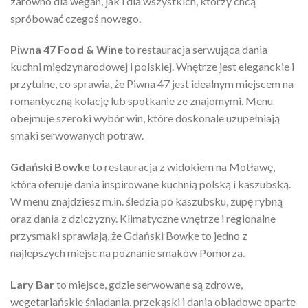
zarówno dla wegan, jak i dla wszystkich, którzy chcą
spróbować czegoś nowego.
Piwna 47 Food & Wine
to restauracja serwująca dania
kuchni międzynarodowej i polskiej. Wnętrze jest eleganckie i
przytulne, co sprawia, że Piwna 47 jest idealnym miejscem na
romantyczną kolację lub spotkanie ze znajomymi. Menu
obejmuje szeroki wybór win, które doskonale uzupełniają
smaki serwowanych potraw.
Gdański Bowke
to restauracja z widokiem na Motławę,
która oferuje dania inspirowane kuchnią polską i kaszubską.
W menu znajdziesz m.in. śledzia po kaszubsku, zupę rybną
oraz dania z dziczyzny. Klimatyczne wnętrze i regionalne
przysmaki sprawiają, że Gdański Bowke to jedno z
najlepszych miejsc na poznanie smaków Pomorza.
Lary Bar
to miejsce, gdzie serwowane są zdrowe,
wegetariańskie śniadania, przekąski i dania obiadowe oparte