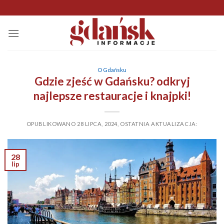
Skip
to
content
O Gdańsku
Gdzie zjeść w Gdańsku? odkryj
najlepsze restauracje i knajpki!
OPUBLIKOWANO
28 LIPCA, 2024
,
OSTATNIA AKTUALIZACJA:
28
lip