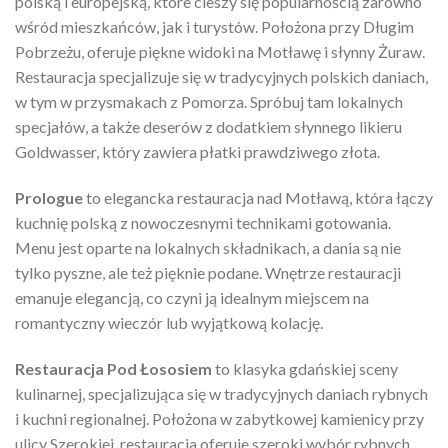
polską i europejską, które cieszy się popularnością zarówno
wśród mieszkańców, jak i turystów. Położona przy Długim
Pobrzeżu, oferuje piękne widoki na Motławę i słynny Żuraw.
Restauracja specjalizuje się w tradycyjnych polskich daniach,
w tym w przysmakach z Pomorza. Spróbuj tam lokalnych
specjałów, a także deserów z dodatkiem słynnego likieru
Goldwasser, który zawiera płatki prawdziwego złota.
Prologue
to elegancka restauracja nad Motławą, która łączy
kuchnię polską z nowoczesnymi technikami gotowania.
Menu jest oparte na lokalnych składnikach, a dania są nie
tylko pyszne, ale też pięknie podane. Wnętrze restauracji
emanuje elegancją, co czyni ją idealnym miejscem na
romantyczny wieczór lub wyjątkową kolację.
Restauracja Pod Łososiem
to klasyka gdańskiej sceny
kulinarnej, specjalizująca się w tradycyjnych daniach rybnych
i kuchni regionalnej. Położona w zabytkowej kamienicy przy
ulicy Szerokiej, restauracja oferuje szeroki wybór rybnych