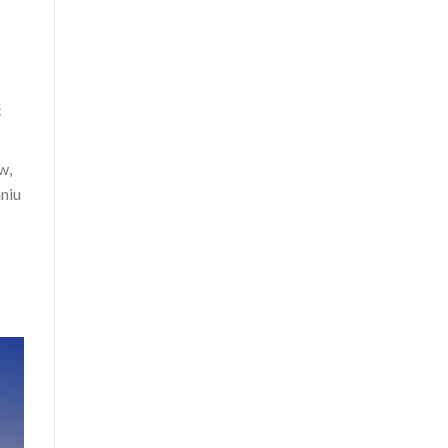
ć
w,
niu