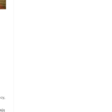
cy,
ają