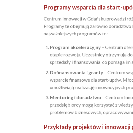
Programy wsparcia dla start-up
Centrum Innowacji w Gdańsku prowadzi różn
Programy te obejmują zarówno doradztwo biz
najważniejszych programów to:
Program akceleracyjny
– Centrum oferu
etapie rozwoju. Uczestnicy otrzymują do
sprzedaży i finansowania, co pomaga im 
Dofinansowania i granty
– Centrum wspó
wsparcie finansowe dla start-upów. Młod
umożliwiają realizację innowacyjnych p
Mentoring i doradztwo
– Centrum Inno
przedsiębiorcy mogą korzystać z wied
problemów biznesowych, opracowywaniu s
Przykłady projektów i innowacj