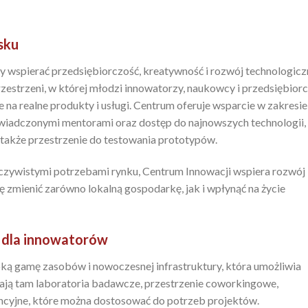
sku
 wspierać przedsiębiorczość, kreatywność i rozwój technologicz
estrzeni, w której młodzi innowatorzy, naukowcy i przedsiębior
 na realne produkty i usługi. Centrum oferuje wsparcie w zakresie
wiadczonymi mentorami oraz dostęp do najnowszych technologii,
a także przestrzenie do testowania prototypów.
zeczywistymi potrzebami rynku, Centrum Innowacji wspiera rozwój
ę zmienić zarówno lokalną gospodarkę, jak i wpłynąć na życie
e dla innowatorów
ką gamę zasobów i nowoczesnej infrastruktury, która umożliwia
łają tam laboratoria badawcze, przestrzenie coworkingowe,
encyjne, które można dostosować do potrzeb projektów.