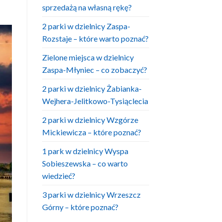
sprzedażą na własną rękę?
2 parki w dzielnicy Zaspa-
Rozstaje – które warto poznać?
Zielone miejsca w dzielnicy
Zaspa-Młyniec – co zobaczyć?
2 parki w dzielnicy Żabianka-
Wejhera-Jelitkowo-Tysiąclecia
2 parki w dzielnicy Wzgórze
Mickiewicza – które poznać?
1 park w dzielnicy Wyspa
Sobieszewska – co warto
wiedzieć?
3 parki w dzielnicy Wrzeszcz
Górny – które poznać?