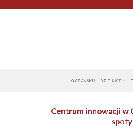
Skip
to
content
O GDAŃSKU
DZIELNICE
Centrum innowacji w G
spoty