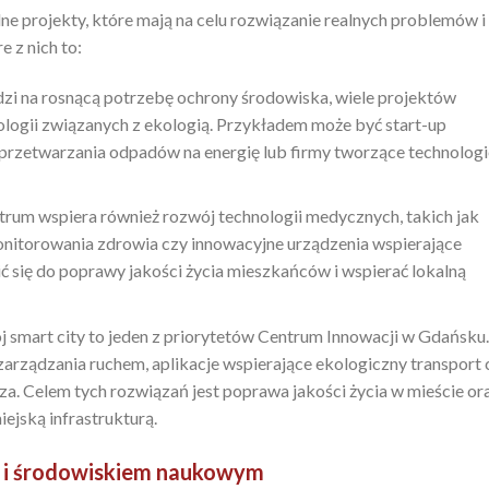
e projekty, które mają na celu rozwiązanie realnych problemów i
 z nich to:
i na rosnącą potrzebę ochrony środowiska, wiele projektów
logii związanych z ekologią. Przykładem może być start-up
 przetwarzania odpadów na energię lub firmy tworzące technologi
trum wspiera również rozwój technologii medycznych, takich jak
onitorowania zdrowia czy innowacyjne urządzenia wspierające
ić się do poprawy jakości życia mieszkańców i wspierać lokalną
 smart city to jeden z priorytetów Centrum Innowacji w Gdańsku
arządzania ruchem, aplikacje wspierające ekologiczny transport 
za. Celem tych rozwiązań jest poprawa jakości życia w mieście or
ejską infrastrukturą.
m i środowiskiem naukowym