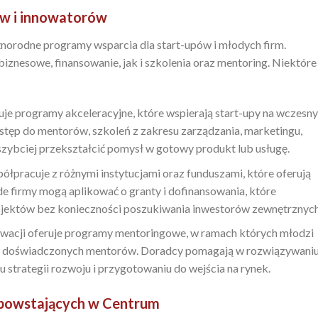
ów i innowatorów
orodne programy wsparcia dla start-upów i młodych firm.
nesowe, finansowanie, jak i szkolenia oraz mentoring. Niektóre
je programy akceleracyjne, które wspierają start-upy na wczesn
stęp do mentorów, szkoleń z zakresu zarządzania, marketingu,
szybciej przekształcić pomysł w gotowy produkt lub usługę.
łpracuje z różnymi instytucjami oraz funduszami, które oferują
e firmy mogą aplikować o granty i dofinansowania, które
rojektów bez konieczności poszukiwania inwestorów zewnętrznych
wacji oferuje programy mentoringowe, w ramach których młodzi
zy doświadczonych mentorów. Doradcy pomagają w rozwiązywani
trategii rozwoju i przygotowaniu do wejścia na rynek.
i powstających w Centrum