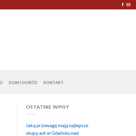
O
DOM I OGRÓD
KONTAKT
OSTATNIE WPISY
Jaką przewagę mają najlepsze
skupy aut w Gdańsku nad