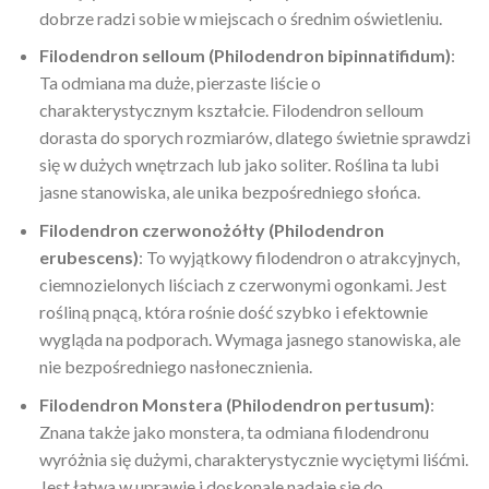
dobrze radzi sobie w miejscach o średnim oświetleniu.
Filodendron selloum (Philodendron bipinnatifidum)
:
Ta odmiana ma duże, pierzaste liście o
charakterystycznym kształcie. Filodendron selloum
dorasta do sporych rozmiarów, dlatego świetnie sprawdzi
się w dużych wnętrzach lub jako soliter. Roślina ta lubi
jasne stanowiska, ale unika bezpośredniego słońca.
Filodendron czerwonożółty (Philodendron
erubescens)
: To wyjątkowy filodendron o atrakcyjnych,
ciemnozielonych liściach z czerwonymi ogonkami. Jest
rośliną pnącą, która rośnie dość szybko i efektownie
wygląda na podporach. Wymaga jasnego stanowiska, ale
nie bezpośredniego nasłonecznienia.
Filodendron Monstera (Philodendron pertusum)
:
Znana także jako monstera, ta odmiana filodendronu
wyróżnia się dużymi, charakterystycznie wyciętymi liśćmi.
Jest łatwa w uprawie i doskonale nadaje się do