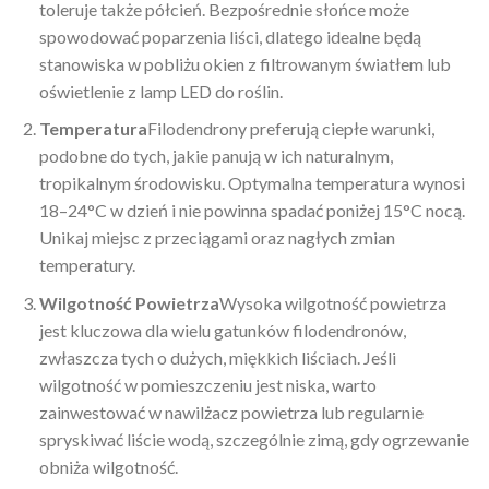
toleruje także półcień. Bezpośrednie słońce może
spowodować poparzenia liści, dlatego idealne będą
stanowiska w pobliżu okien z filtrowanym światłem lub
oświetlenie z lamp LED do roślin.
Temperatura
Filodendrony preferują ciepłe warunki,
podobne do tych, jakie panują w ich naturalnym,
tropikalnym środowisku. Optymalna temperatura wynosi
18–24°C w dzień i nie powinna spadać poniżej 15°C nocą.
Unikaj miejsc z przeciągami oraz nagłych zmian
temperatury.
Wilgotność Powietrza
Wysoka wilgotność powietrza
jest kluczowa dla wielu gatunków filodendronów,
zwłaszcza tych o dużych, miękkich liściach. Jeśli
wilgotność w pomieszczeniu jest niska, warto
zainwestować w nawilżacz powietrza lub regularnie
spryskiwać liście wodą, szczególnie zimą, gdy ogrzewanie
obniża wilgotność.