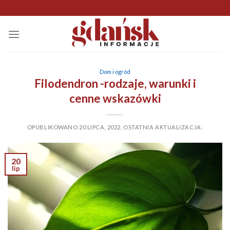
Skip
to
content
Dom i ogród
Filodendron -rodzaje, warunki i
cenne wskazówki
OPUBLIKOWANO
20 LIPCA, 2022
,
OSTATNIA AKTUALIZACJA:
20
lip