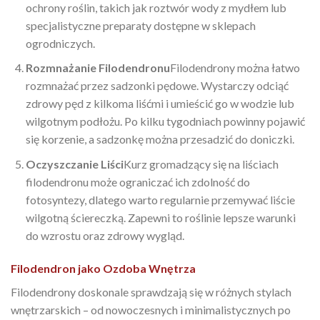
ochrony roślin, takich jak roztwór wody z mydłem lub
specjalistyczne preparaty dostępne w sklepach
ogrodniczych.
Rozmnażanie Filodendronu
Filodendrony można łatwo
rozmnażać przez sadzonki pędowe. Wystarczy odciąć
zdrowy pęd z kilkoma liśćmi i umieścić go w wodzie lub
wilgotnym podłożu. Po kilku tygodniach powinny pojawić
się korzenie, a sadzonkę można przesadzić do doniczki.
Oczyszczanie Liści
Kurz gromadzący się na liściach
filodendronu może ograniczać ich zdolność do
fotosyntezy, dlatego warto regularnie przemywać liście
wilgotną ściereczką. Zapewni to roślinie lepsze warunki
do wzrostu oraz zdrowy wygląd.
Filodendron jako Ozdoba Wnętrza
Filodendrony doskonale sprawdzają się w różnych stylach
wnętrzarskich – od nowoczesnych i minimalistycznych po