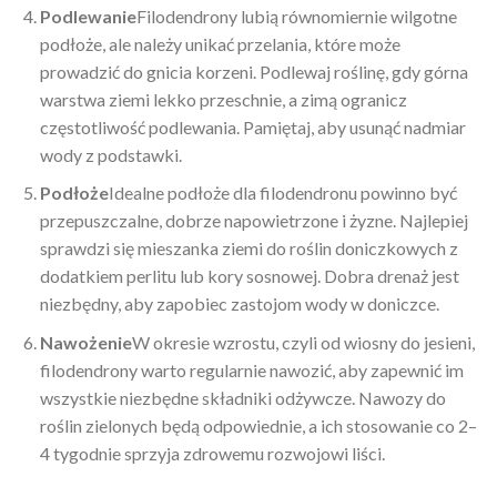
Podlewanie
Filodendrony lubią równomiernie wilgotne
podłoże, ale należy unikać przelania, które może
prowadzić do gnicia korzeni. Podlewaj roślinę, gdy górna
warstwa ziemi lekko przeschnie, a zimą ogranicz
częstotliwość podlewania. Pamiętaj, aby usunąć nadmiar
wody z podstawki.
Podłoże
Idealne podłoże dla filodendronu powinno być
przepuszczalne, dobrze napowietrzone i żyzne. Najlepiej
sprawdzi się mieszanka ziemi do roślin doniczkowych z
dodatkiem perlitu lub kory sosnowej. Dobra drenaż jest
niezbędny, aby zapobiec zastojom wody w doniczce.
Nawożenie
W okresie wzrostu, czyli od wiosny do jesieni,
filodendrony warto regularnie nawozić, aby zapewnić im
wszystkie niezbędne składniki odżywcze. Nawozy do
roślin zielonych będą odpowiednie, a ich stosowanie co 2–
4 tygodnie sprzyja zdrowemu rozwojowi liści.