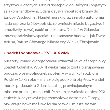
artystów i uczonych. Dzięki dostępowi do Bałtyku i bogatym
szlakom handlowym, Gdańsk zyskał reputację bramy do
Europy Wschodniej. Handel morski oraz szeroka autonomia
nadana przez królów polskich przyniosły miastu bogactwo i
umożliwiły rozwój nauki oraz kultury. Do dziś w Gdańsku
można podziwiać wspaniałe renesansowe budowle, jak Dwór
Artusa, Ratusz Głównego Miasta czy Wielką Zbrojownię.
Upadek i odbudowa – XVIII-XIX wiek
Niestety, koniec Złotego Wieku oznaczał również stopniowy
upadek Gdańska. W XVIII wieku miasto zostało zrujnowane
podczas wojny północnej, a potem – w wyniku I rozbioru
Polski w 1772 roku – znalazło się pod kontrolą Prus. Handel
morski podupadł, a Gdańsk stał się prowincjonalnym
miastem pruskiej monarchii. Przełom przyniosło dopiero XIX
stulecie, kiedy rewolucja przemysłowa dotarła do Europy,
otwierając nowe możliwości dla rozwoju miasta. W tym
czasie powstały nowe zakłady przemysłowe, a modernizacja