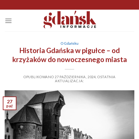
Skip
to
content
O Gdańsku
Historia Gdańska w pigułce – od
krzyżaków do nowoczesnego miasta
OPUBLIKOWANO
27 PAŹDZIERNIKA, 2024
,
OSTATNIA
AKTUALIZACJA:
27
paź