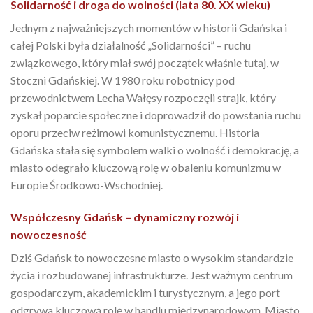
Solidarność i droga do wolności (lata 80. XX wieku)
Jednym z najważniejszych momentów w historii Gdańska i
całej Polski była działalność „Solidarności” – ruchu
związkowego, który miał swój początek właśnie tutaj, w
Stoczni Gdańskiej. W 1980 roku robotnicy pod
przewodnictwem Lecha Wałęsy rozpoczęli strajk, który
zyskał poparcie społeczne i doprowadził do powstania ruchu
oporu przeciw reżimowi komunistycznemu. Historia
Gdańska stała się symbolem walki o wolność i demokrację, a
miasto odegrało kluczową rolę w obaleniu komunizmu w
Europie Środkowo-Wschodniej.
Współczesny Gdańsk – dynamiczny rozwój i
nowoczesność
Dziś Gdańsk to nowoczesne miasto o wysokim standardzie
życia i rozbudowanej infrastrukturze. Jest ważnym centrum
gospodarczym, akademickim i turystycznym, a jego port
odgrywa kluczową rolę w handlu międzynarodowym. Miasto