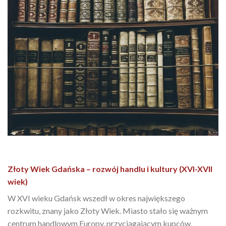
Złoty Wiek Gdańska – rozwój handlu i kultury (XVI-XVII
wiek)
W XVI wieku Gdańsk wszedł w okres największego
rozkwitu, znany jako Złoty Wiek. Miasto stało się ważnym
centrum handlowym Europy, przyciągającym kupców,