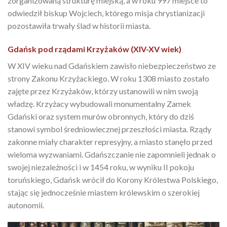
zorganizowaną strukturę miejską, a w roku 997 miejsce to
odwiedził biskup Wojciech, którego misja chrystianizacji
pozostawiła trwały ślad w historii miasta.
Gdańsk pod rządami Krzyżaków (XIV-XV wiek)
W XIV wieku nad Gdańskiem zawisło niebezpieczeństwo ze
strony Zakonu Krzyżackiego. W roku 1308 miasto zostało
zajęte przez Krzyżaków, którzy ustanowili w nim swoją
władzę. Krzyżacy wybudowali monumentalny Zamek
Gdański oraz system murów obronnych, który do dziś
stanowi symbol średniowiecznej przeszłości miasta. Rządy
zakonne miały charakter represyjny, a miasto stanęło przed
wieloma wyzwaniami. Gdańszczanie nie zapomnieli jednak o
swojej niezależności i w 1454 roku, w wyniku II pokoju
toruńskiego, Gdańsk wrócił do Korony Królestwa Polskiego,
stając się jednocześnie miastem królewskim o szerokiej
autonomii.