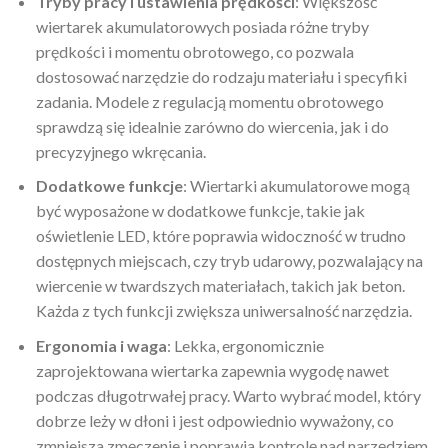
Tryby pracy i ustawienia prędkości
: Większość
wiertarek akumulatorowych posiada różne tryby
prędkości i momentu obrotowego, co pozwala
dostosować narzędzie do rodzaju materiału i specyfiki
zadania. Modele z regulacją momentu obrotowego
sprawdzą się idealnie zarówno do wiercenia, jak i do
precyzyjnego wkręcania.
Dodatkowe funkcje
: Wiertarki akumulatorowe mogą
być wyposażone w dodatkowe funkcje, takie jak
oświetlenie LED, które poprawia widoczność w trudno
dostępnych miejscach, czy tryb udarowy, pozwalający na
wiercenie w twardszych materiałach, takich jak beton.
Każda z tych funkcji zwiększa uniwersalność narzędzia.
Ergonomia i waga
: Lekka, ergonomicznie
zaprojektowana wiertarka zapewnia wygodę nawet
podczas długotrwałej pracy. Warto wybrać model, który
dobrze leży w dłoni i jest odpowiednio wyważony, co
zmniejsza zmęczenie i poprawia kontrolę nad narzędziem.