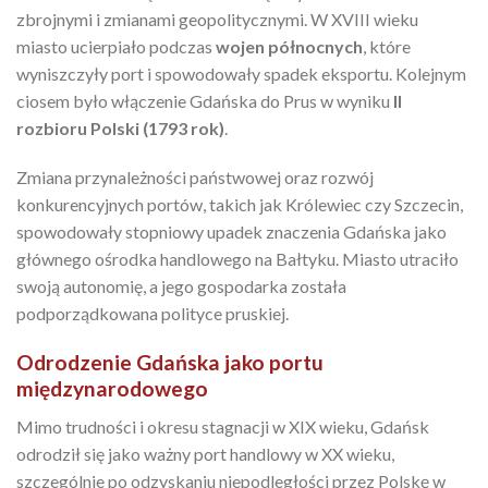
zbrojnymi i zmianami geopolitycznymi. W XVIII wieku
miasto ucierpiało podczas
wojen północnych
, które
wyniszczyły port i spowodowały spadek eksportu. Kolejnym
ciosem było włączenie Gdańska do Prus w wyniku
II
rozbioru Polski (1793 rok)
.
Zmiana przynależności państwowej oraz rozwój
konkurencyjnych portów, takich jak Królewiec czy Szczecin,
spowodowały stopniowy upadek znaczenia Gdańska jako
głównego ośrodka handlowego na Bałtyku. Miasto utraciło
swoją autonomię, a jego gospodarka została
podporządkowana polityce pruskiej.
Odrodzenie Gdańska jako portu
międzynarodowego
Mimo trudności i okresu stagnacji w XIX wieku, Gdańsk
odrodził się jako ważny port handlowy w XX wieku,
szczególnie po odzyskaniu niepodległości przez Polskę w