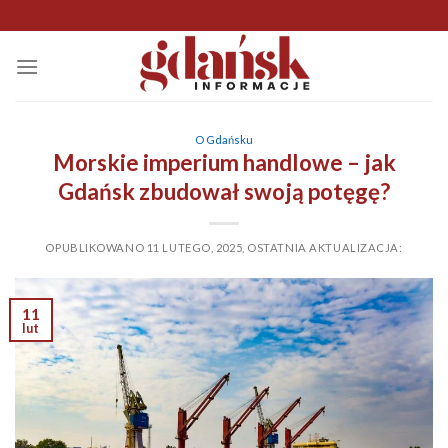
Skip
to
content
O Gdańsku
Morskie imperium handlowe – jak
Gdańsk zbudował swoją potęgę?
OPUBLIKOWANO
11 LUTEGO, 2025
,
OSTATNIA AKTUALIZACJA:
11
lut